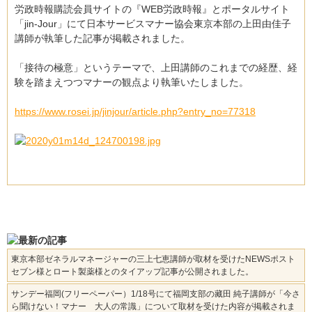
労政時報購読会員サイトの『WEB労政時報』とポータルサイト
「jin-Jour」にて日本サービスマナー協会東京本部の上田由佳子
講師が執筆した記事が掲載されました。
「接待の極意」というテーマで、上田講師のこれまでの経歴、経
験を踏まえつつマナーの観点より執筆いたしました。
https://www.rosei.jp/jinjour/article.php?entry_no=77318
東京本部ゼネラルマネージャーの三上七恵講師が取材を受けたNEWSポスト
セブン様とロート製薬様とのタイアップ記事が公開されました。
サンデー福岡(フリーペーパー）1/18号にて福岡支部の藏田 純子講師が「今さ
ら聞けない！マナー 大人の常識」について取材を受けた内容が掲載されま