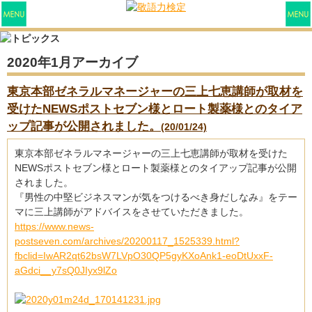
2020年1月アーカイブ
東京本部ゼネラルマネージャーの三上七恵講師が取材を
受けたNEWSポストセブン様とロート製薬様とのタイア
ップ記事が公開されました。
(20/01/24)
東京本部ゼネラルマネージャーの三上七恵講師が取材を受けた
NEWSポストセブン様とロート製薬様とのタイアップ記事が公開
されました。
『男性の中堅ビジネスマンが気をつけるべき身だしなみ』をテー
マに三上講師がアドバイスをさせていただきました。
https://www.news-
postseven.com/archives/20200117_1525339.html?
fbclid=IwAR2qt62bsW7LVpO30QP5gyKXoAnk1-eoDtUxxF-
aGdci__y7sQ0JIyx9lZo