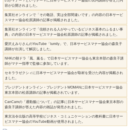
のがマナー？というテーマに日本サービスマナー協会の宮内講師が答えた内
容が公開されました。
集英社オンラインで「その敬語、実は全部間違いです」の内容の日本サービ
スマナー協会松原講師の記事が掲載されました。
集英社オンラインで「信頼される人がやっているビジネス基本のふるまい事
典」の内容の日本サービスマナー協会松原講師の記事が掲載されました。
愛沢えみりさんのYouTube「lumily」で、日本サービスマナー協会の森良子
講師が出演して解説しました。
NHKの朝ドラ「風、薫る」で日本サービスマナー協会も東京本部の森良子講
師がマナー指導で監修に参加しています。
セキララゼクシィに日本サービスマナー協会が取材を受けた内容が掲載され
ました。
プレジデントオンライン・プレジデントWOMANに日本サービスマナー協会
東京本部の松原講師の記事が掲載されています。
CanCamの「通勤服について」の記事に日本サービスマナー協会東京本部の
森良子講師が答えた内容の雑誌が発売されました。
東京法令出版の高等学校ビジネス・コミュニケーションの教科書に日本サー
ビスマナー協会のYouTube動画が使用されました。