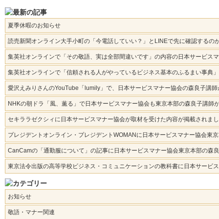
夏季休暇のお知らせ
読売新聞オンライン大手小町の「今電話していい？」とLINEで先に確認する
集英社オンラインで「その敬語、実は全部間違いです」の内容の日本サービスマ
集英社オンラインで「信頼される人がやっているビジネス基本のふるまい事典」
愛沢えみりさんのYouTube「lumily」で、日本サービスマナー協会の森良子
NHKの朝ドラ「風、薫る」で日本サービスマナー協会も東京本部の森良子講師
セキララゼクシィに日本サービスマナー協会が取材を受けた内容が掲載されまし
プレジデントオンライン・プレジデントWOMANに日本サービスマナー協会東
CanCamの「通勤服について」の記事に日本サービスマナー協会東京本部の森
東京法令出版の高等学校ビジネス・コミュニケーションの教科書に日本サービスマ
お知らせ
敬語・マナー関連