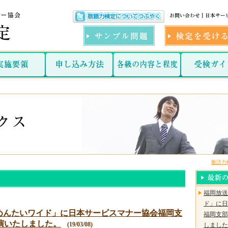
敬語力
福岡放送
ド」に日
「めんたいワイド」に日本サービスマナー協会福岡支
福岡支部
演いたしました。
(19/03/08)
しました