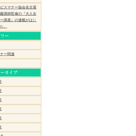
ビスマナー協会名古屋
藤講師監修の『大人女
ー講座』の連載がはじ
た。
ナー関連
月
月
月
月
月
月