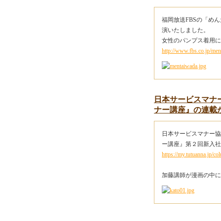
福岡放送FBSの「め
演いたしました。
女性のパンプス着用に
http://www.fbs.co.jp/ment
日本サービスマナ
ナー講座』の連載
日本サービスマナー協
ー講座』第２回新入社
https://my.tutuanna.jp/
加藤講師が漫画の中に