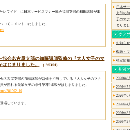
日本サー
んたいワイド」に日本サービスマナー協会福岡支部の和田講師が出
支部の加
子のマナ
ついてコメントいたしました。
まりまし
ai/
お知らせ
敬語・マ
ー協会名古屋支部の加藤講師監修の『大人女子のマ
検定情報
がはじまりました。
(19/03/01)
2026年8
会名古屋支部の加藤講師が監修を担当している『大人女子のマナ
員が憧れる先輩女子の条件第2回連載がはじまりました。
2026年7
column/201902_19
2026年6
登場しています。
2026年4
2026年3
2026年2