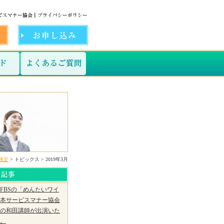
検定
> トピックス > 2019年3月
FBSの「めんたいワイ
本サービスマナー協会
の和田講師が出演いた
。