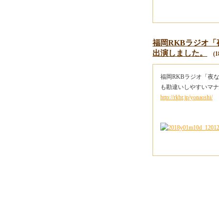
福岡RKBラジオ
出演しました。
(18
福岡RKBラジオ「夜
も勘違いしやすいマナ
http://rkbr.jp/yonaoshi/