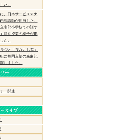
した。
に、日本サービスマナ
内海講師が担当した、
立南部小学校での話す
す特別授業の様子が掲
した。
Bラジオ「夜なおし堂」
組に福岡支部の森麻紀
演しました。
ナー関連
月
月
月