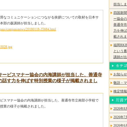
担当しま
四国新聞
滑なコミュニケーションにつながる挨拶についての取材を日本サ
ー協会の
本部の森講師が担当しました。
善通寺市
ompass/compassnews/20180118-35684.html
力を伸ば
載されま
福岡RK
という番
講師が出
サービスマナー協会の内海講師が担当した、善通寺
お知らせ
の話す力を伸ばす特別授業の様子が掲載されまし
敬語・マ
検定情報
ビスマナー協会の内海講師が担当した、善通寺市立南部小学校で
授業の様子が掲載されました。
2026年8
2026年7
2026年6