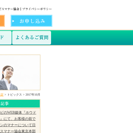
検定
> トピックス > 2017年10月
ビのWEB媒体『ホウド
』にて、お客様の前で
ンのマナーについて日
スマナー協会東京本部