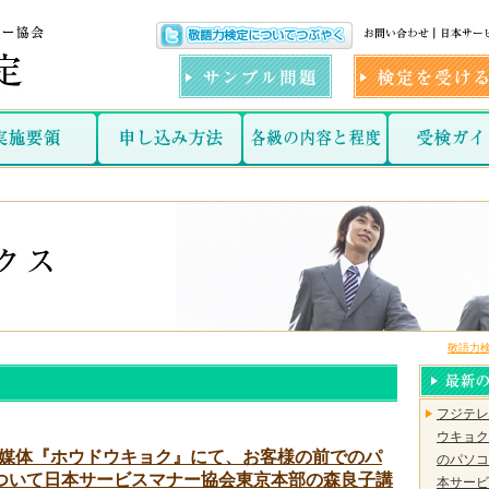
敬語力
フジテレ
ウキョク
B媒体『ホウドウキョク』にて、お客様の前でのパ
のパソコ
ついて日本サービスマナー協会東京本部の森良子講
本サービ