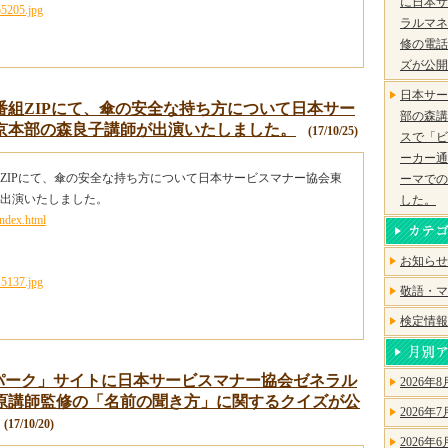
に日本サ
ラルマネ
修の電話
ズが公開
日本サー
番組ZIPにて、傘の安全な持ち方について日本サー
部の森講師
京本部の森良子講師が出演いたしました。
(17/10/25)
スで「ビ
ーカー通
ZIPにて、傘の安全な持ち方について日本サービスマナー協会東
ーマでの
出演いたしました。
した。
index.html
お知らせ
敬語・マ
検定情報
ズパーク」サイトに日本サービスマナー協会ゼネラル
2026年8
原講師監修の「名前の聞き方」に関するクイズが公
2026年7
17/10/20)
2026年6