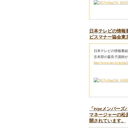
日本テレビの情報
ビスマナー協会東
日本テレビの情報番組
京本部の森良子講師が
http://www.ntv.co.jp/zip/
「typeメンバー
マネージャーの松
開されています。
(