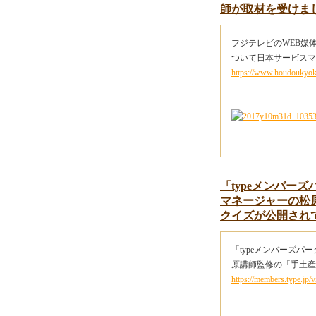
師が取材を受けま
フジテレビのWEB媒
ついて日本サービスマ
https://www.houdoukyok
「typeメンバー
マネージャーの松
クイズが公開され
「typeメンバーズ
原講師監修の「手土産
https://members.type.jp/v