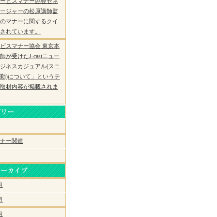
ービスマナー協会ゼネ
ージャーの松原講師監
のマナーに関するクイ
されています。
ビスマナー協会 東京本
が受けたJ-castニュー
ジネスカジュアル(スニ
勤)について」というテ
取材内容が掲載されま
ナー関連
月
月
月