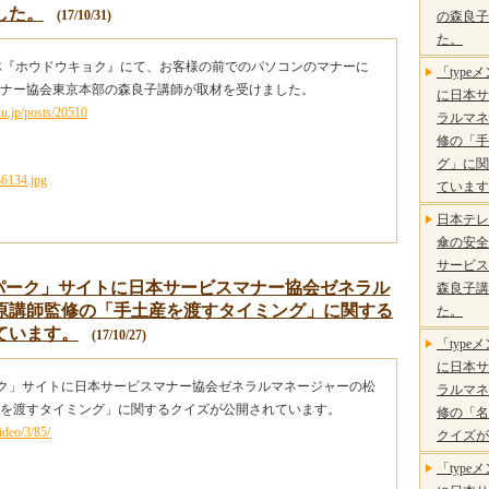
した。
(17/10/31)
の森良子
た。
体『ホウドウキョク』にて、お客様の前でのパソコンのマナーに
「typ
ナー協会東京本部の森良子講師が取材を受けました。
に日本サ
u.jp/posts/20510
ラルマネ
修の「手
グ」に関
ています
日本テレ
傘の安全
サービス
ズパーク」サイトに日本サービスマナー協会ゼネラル
森良子講
原講師監修の「手土産を渡すタイミング」に関する
た。
ています。
(17/10/27)
「typ
に日本サ
パーク」サイトに日本サービスマナー協会ゼネラルマネージャーの松
ラルマネ
を渡すタイミング」に関するクイズが公開されています。
修の「名
ideo/3/85/
クイズが
「typ