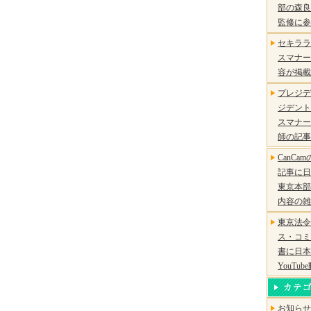
部の森良
監修に参
セキララ
スマナー
容が掲載
プレジデ
ジデント
スマナー
師の記事
CanC
記事に日
東京本部
内容の雑
東京法令
ス・コミ
書に日本
YouT
お知らせ