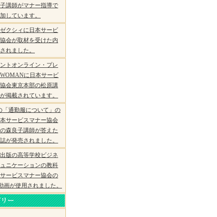
子講師がマナー指導で
加しています。
ゼクシィに日本サービ
協会が取材を受けた内
されました。
ントオンライン・プレ
WOMANに日本サービ
協会東京本部の松原講
が掲載されています。
amの「通勤服について」の
本サービスマナー協会
の森良子講師が答えた
誌が発売されました。
出版の高等学校ビジネ
ュニケーションの教科
サービスマナー協会の
ube動画が使用されました。