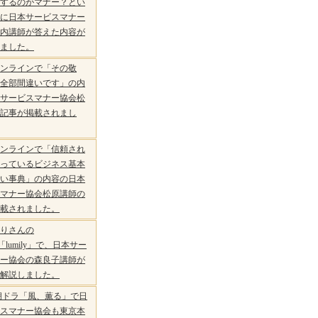
するのがマナー？とい
に日本サービスマナー
内講師が答えた内容が
ました。
ンラインで「その敬
全部間違いです」の内
サービスマナー協会松
記事が掲載されまし
ンラインで「信頼され
っているビジネス基本
い事典」の内容の日本
マナー協会松原講師の
載されました。
りさんの
be「lumily」で、日本サー
ー協会の森良子講師が
解説しました。
朝ドラ「風、薫る」で日
スマナー協会も東京本