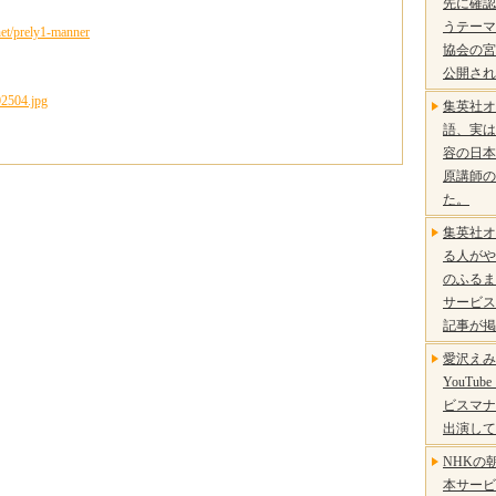
先に確認
うテーマ
net/prely1-manner
協会の宮
公開され
集英社オ
語、実は
容の日本
原講師の
た。
集英社オ
る人がや
のふるま
サービス
記事が掲
愛沢えみ
YouTu
ビスマナ
出演して
NHKの
本サービ